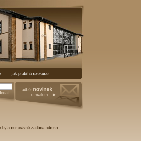
xekutorskou činnost nejen ve městě Ostrava.
 nemovitostí
Exekuce Ostrava. Pořebujeteli
ti a mnoho spokojených klientů.
y
jak probíhá exekuce
novinek
odběr
e-mailem
ě byla nesprávně zadána adresa.