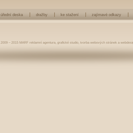
úřední deska
dražby
ke stažení
zajímavé odkazy
 2009 – 2015
MARF
reklamní agentura
,
grafické studio
,
tvorba webových stránek
a
webdesi