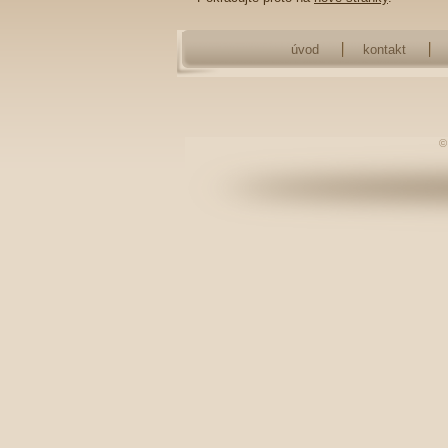
úvod
kontakt
©