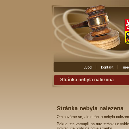
Exekutor Mgr. Pavla Fučíková
Potřebujete
Zde najdete vše co potřebujete vědět o exe
exekutora nebo nějakou radu ohledně exe
úvod
kontakt
úře
Stránka nebyla nalezena
Stránka nebyla nalezena
Omlouváme se, ale stránka nebyla nalezen
Pokud jste vstoupili na tuto stránku z vyh
Pokračujte proto na
nové stránky
.