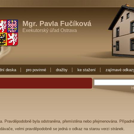
-li exekutora zkuste Exekutorský úřad Ostrava, který zajišťuje exekuce a e
kuci. Exekuce Ostrava je zde pro Vás.
exekuce, prodej nemovitostí, dražby
kuce, obraťte se na Exekutorský úřad Ostrava, máme dloholeté zkušenos
Mgr. Pavla Fučíková
Exekutorský úřad Ostrava
dní deska
pro povinné
dražby
ke stažení
zajímavé odkaz
a. Pravděpodobně byla odstraněna, přemístěna nebo přejmenována. Případn
ledávače, velmi pravděpodobně se jedná o odkaz na starou verzi stránek.