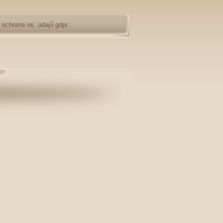
ochrana os. údajů gdpr
gn