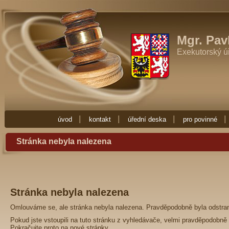
Exekutor Mgr. Pavla Fučíková
Potřebujete-li exekutora zkuste Exekutor
Zde najdete vše co potřebujete vědět o exekuci. Exekuce Ostrava je zde 
exekutora nebo nějakou radu ohledně exekuce, obraťte se na Exekuto
Mgr. Pav
Exekutorský ú
úvod
kontakt
úřední deska
pro povinné
Stránka nebyla nalezena
Stránka nebyla nalezena
Omlouváme se, ale stránka nebyla nalezena. Pravděpodobně byla odstra
Pokud jste vstoupili na tuto stránku z vyhledávače, velmi pravděpodobně 
Pokračujte proto na
nové stránky
.