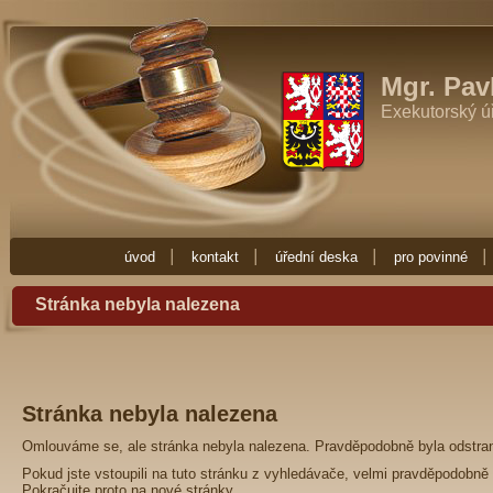
Exekutor Mgr. Pavla Fučíková
Potřebujete-li exekutora zkuste Exekutor
Zde najdete vše co potřebujete vědět o exekuci. Exekuce Ostrava je zde 
exekutora nebo nějakou radu ohledně exekuce, obraťte se na Exekuto
Mgr. Pav
Exekutorský ú
úvod
kontakt
úřední deska
pro povinné
Stránka nebyla nalezena
Stránka nebyla nalezena
Omlouváme se, ale stránka nebyla nalezena. Pravděpodobně byla odstra
Pokud jste vstoupili na tuto stránku z vyhledávače, velmi pravděpodobně 
Pokračujte proto na
nové stránky
.