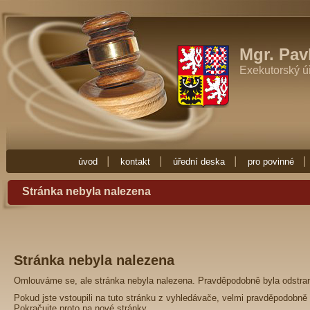
Exekutor Mgr. Pavla Fučíková
Potřebujete-li exekutora zkuste Exekutor
Zde najdete vše co potřebujete vědět o exekuci. Exekuce Ostrava je zde 
exekutora nebo nějakou radu ohledně exekuce, obraťte se na Exekuto
Mgr. Pav
Exekutorský ú
úvod
kontakt
úřední deska
pro povinné
Stránka nebyla nalezena
Stránka nebyla nalezena
Omlouváme se, ale stránka nebyla nalezena. Pravděpodobně byla odstra
Pokud jste vstoupili na tuto stránku z vyhledávače, velmi pravděpodobně 
Pokračujte proto na
nové stránky
.