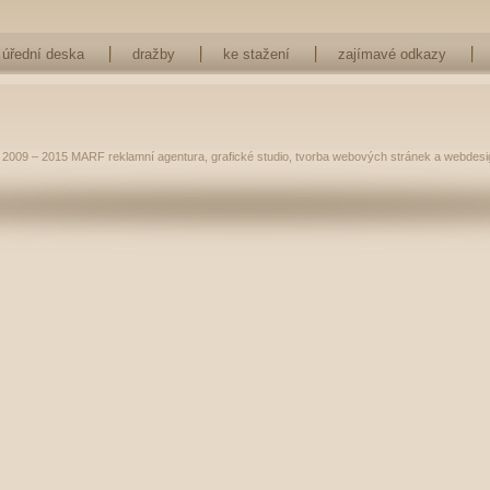
úřední deska
dražby
ke stažení
zajímavé odkazy
 2009 – 2015
MARF
reklamní agentura
,
grafické studio
,
tvorba webových stránek
a
webdesi