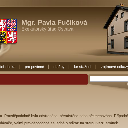
-li exekutora zkuste Exekutorský úřad Ostrava, který zajišťuje exekuce a e
kuci. Exekuce Ostrava je zde pro Vás.
exekuce, prodej nemovitostí, dražby
kuce, obraťte se na Exekutorský úřad Ostrava, máme dloholeté zkušenos
Mgr. Pavla Fučíková
Exekutorský úřad Ostrava
dní deska
pro povinné
dražby
ke stažení
zajímavé odkaz
a. Pravděpodobně byla odstraněna, přemístěna nebo přejmenována. Případn
ledávače, velmi pravděpodobně se jedná o odkaz na starou verzi stránek.