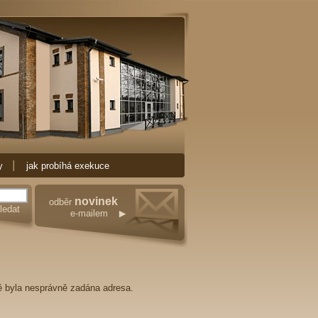
xekutorskou činnost nejen ve městě Ostrava.
 nemovitostí
Exekuce Ostrava. Pořebujeteli
ti a mnoho spokojených klientů.
y
jak probíhá exekuce
novinek
odběr
e-mailem
ě byla nesprávně zadána adresa.