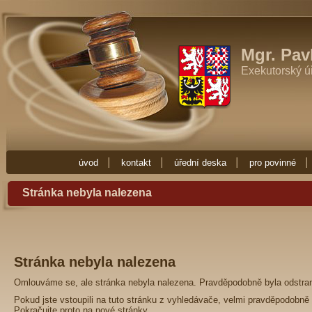
Exekutor Mgr. Pavla Fučíková
Potřebujete-li exekutora zkuste Exekutor
Zde najdete vše co potřebujete vědět o exekuci. Exekuce Ostrava je zde 
exekutora nebo nějakou radu ohledně exekuce, obraťte se na Exekuto
Mgr. Pav
Exekutorský ú
úvod
kontakt
úřední deska
pro povinné
Stránka nebyla nalezena
Stránka nebyla nalezena
Omlouváme se, ale stránka nebyla nalezena. Pravděpodobně byla odstra
Pokud jste vstoupili na tuto stránku z vyhledávače, velmi pravděpodobně 
Pokračujte proto na
nové stránky
.