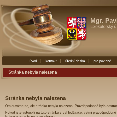
Exekutor Mgr. Pavla Fučíková
Potřebujete-li exekutora zkuste Exekutor
Zde najdete vše co potřebujete vědět o exekuci. Exekuce Ostrava je zde 
exekutora nebo nějakou radu ohledně exekuce, obraťte se na Exekuto
Mgr. Pav
Exekutorský ú
úvod
kontakt
úřední deska
pro povinné
Stránka nebyla nalezena
Stránka nebyla nalezena
Omlouváme se, ale stránka nebyla nalezena. Pravděpodobně byla odstra
Pokud jste vstoupili na tuto stránku z vyhledávače, velmi pravděpodobně 
Pokračujte proto na
nové stránky
.