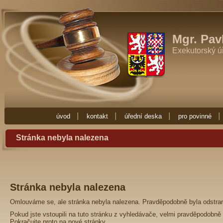
Exekutor Mgr. Pavla Fučíková
Potřebujete-li exekutora zkuste Exekutor
Zde najdete vše co potřebujete vědět o exekuci. Exekuce Ostrava je zde 
exekutora nebo nějakou radu ohledně exekuce, obraťte se na Exekuto
Mgr. Pav
Exekutorský ú
úvod
kontakt
úřední deska
pro povinné
Stránka nebyla nalezena
Stránka nebyla nalezena
Omlouváme se, ale stránka nebyla nalezena. Pravděpodobně byla odstra
Pokud jste vstoupili na tuto stránku z vyhledávače, velmi pravděpodobně 
Pokračujte proto na
nové stránky
.