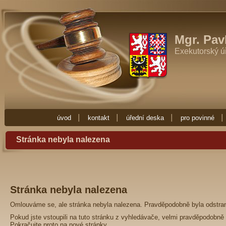
Exekutor Mgr. Pavla Fučíková
Potřebujete-li exekutora zkuste Exekutor
Zde najdete vše co potřebujete vědět o exekuci. Exekuce Ostrava je zde 
exekutora nebo nějakou radu ohledně exekuce, obraťte se na Exekuto
Mgr. Pav
Exekutorský ú
úvod
kontakt
úřední deska
pro povinné
Stránka nebyla nalezena
Stránka nebyla nalezena
Omlouváme se, ale stránka nebyla nalezena. Pravděpodobně byla odstra
Pokud jste vstoupili na tuto stránku z vyhledávače, velmi pravděpodobně 
Pokračujte proto na
nové stránky
.