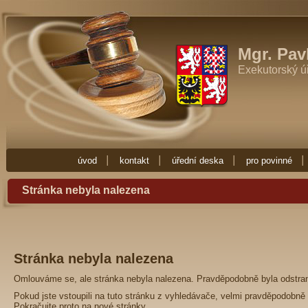
Exekutor Mgr. Pavla Fučíková
Potřebujete-li exekutora zkuste Exekutor
Zde najdete vše co potřebujete vědět o exekuci. Exekuce Ostrava je zde 
exekutora nebo nějakou radu ohledně exekuce, obraťte se na Exekuto
Mgr. Pav
Exekutorský ú
úvod
kontakt
úřední deska
pro povinné
Stránka nebyla nalezena
Stránka nebyla nalezena
Omlouváme se, ale stránka nebyla nalezena. Pravděpodobně byla odstra
Pokud jste vstoupili na tuto stránku z vyhledávače, velmi pravděpodobně 
Pokračujte proto na
nové stránky
.