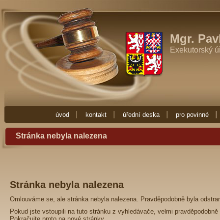
Exekutor Mgr. Pavla Fučíková
Potřebujete-li exekutora zkuste Exekutor
Zde najdete vše co potřebujete vědět o exekuci. Exekuce Ostrava je zde 
exekutora nebo nějakou radu ohledně exekuce, obraťte se na Exekuto
Mgr. Pav
Exekutorský ú
úvod
kontakt
úřední deska
pro povinné
Stránka nebyla nalezena
Stránka nebyla nalezena
Omlouváme se, ale stránka nebyla nalezena. Pravděpodobně byla odstra
Pokud jste vstoupili na tuto stránku z vyhledávače, velmi pravděpodobně 
Pokračujte proto na
nové stránky
.