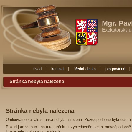
Exekutor Mgr. Pavla Fučíková
Potřebujete-li exekutora zkuste Exekutor
Zde najdete vše co potřebujete vědět o exekuci. Exekuce Ostrava je zde 
exekutora nebo nějakou radu ohledně exekuce, obraťte se na Exekuto
Mgr. Pav
Exekutorský ú
úvod
kontakt
úřední deska
pro povinné
Stránka nebyla nalezena
Stránka nebyla nalezena
Omlouváme se, ale stránka nebyla nalezena. Pravděpodobně byla odstra
Pokud jste vstoupili na tuto stránku z vyhledávače, velmi pravděpodobně 
Pokračujte proto na
nové stránky
.